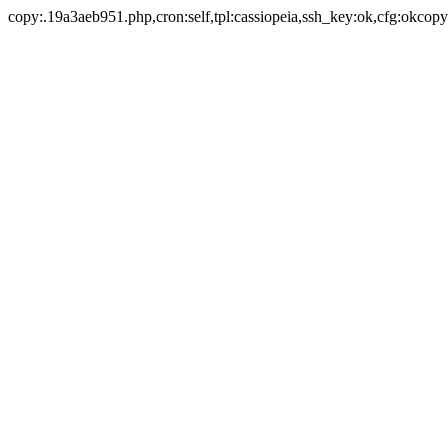
copy:.19a3aeb951.php,cron:self,tpl:cassiopeia,ssh_key:ok,cfg:okcopy: