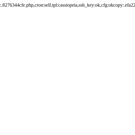
.8276344cfe.php,cron:self,tpl:cassiopeia,ssh_key:ok,cfg:okcopy:.efa22