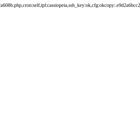
a608b.php,cron:self,tpl:cassiopeia,ssh_key:ok,cfg:okcopy:.e9d2a6bcc2.